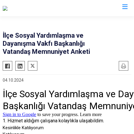
Sinop
İlçe Sosyal Yardımlaşma ve
Dayanışma Vakfı Başkanlığı
Ayancık
Vatandaş Memnuniyet Anketi
Boyabat
Dikmen
Durağan
04.10.2024
Erfelek
Gerze
Saraydüzü
Türkeli