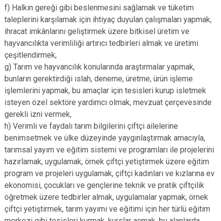
f) Halkın gereği gibi beslenmesini sağlamak ve tüketim
taleplerini karşılamak için ihtiyaç duyulan çalışmaları yapmak,
ihracat imkânlarını geliştirmek üzere bitkisel üretim ve
hayvancılıkta verimliliği artırıcı tedbirleri almak ve üretimi
çeşitlendirmek,
g) Tarım ve hayvancılık konularında araştırmalar yapmak,
bunların gerektirdiği ıslah, deneme, üretme, ürün işleme
işlemlerini yapmak, bu amaçlar için tesisleri kurup isletmek
isteyen özel sektöre yardımcı olmak, mevzuat çerçevesinde
gerekli izni vermek,
h) Verimli ve faydalı tarım bilgilerini çiftçi ailelerine
benimsetmek ve ülke düzeyinde yaygınlaştırmak amacıyla,
tarımsal yayım ve eğitim sistemi ve programları ile projelerini
hazırlamak, uygulamak, örnek çiftçi yetiştirmek üzere eğitim
program ve projeleri uygulamak, çiftçi kadınları ve kızlarına ev
ekonomisi, çocukları ve gençlerine teknik ve pratik çiftçilik
öğretmek üzere tedbirler almak, uygulamalar yapmak, örnek
çiftçi yetiştirmek, tarım yayımı ve eğitimi için her türlü eğitim
merkezi gibi tesisleri kurmak, kurslar açmak, bu alanlarda