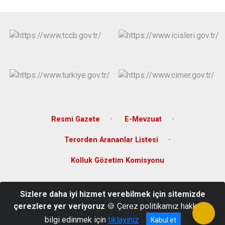
Resmi Gazete
E-Mevzuat
Terorden Arananlar Listesi
Kolluk Gözetim Komisyonu
Merkez Mahallesi, Cumhuriyet Cad. Hükümet Konağı
Sizlere daha iyi hizmet verebilmek için sitemizde
Durağan/SİNOP
çerezlere yer veriyoruz
🍪 Çerez politikamız hakkında
0368 4161001
bilgi edinmek için
tıklayınız
Kabul et