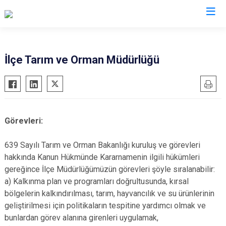
Sinop
İlçe Tarım ve Orman Müdürlüğü
Ayancık
Boyabat
Dikmen
Görevleri:
Durağan
Erfelek
639 Sayılı Tarım ve Orman Bakanlığı kuruluş ve görevleri
hakkında Kanun Hükmünde Kararnamenin ilgili hükümleri
Gerze
gereğince İlçe Müdürlüğümüzün görevleri şöyle sıralanabilir:
Saraydüzü
a) Kalkınma plan ve programları doğrultusunda, kırsal
Türkeli
bölgelerin kalkındırılması, tarım, hayvancılık ve su ürünlerinin
geliştirilmesi için politikaların tespitine yardımcı olmak ve
bunlardan görev alanına girenleri uygulamak,