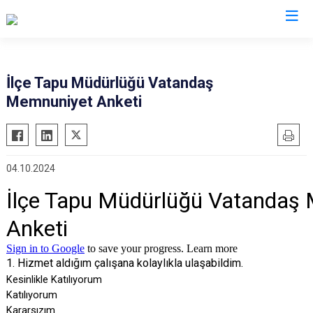
Sinop
İlçe Tapu Müdürlüğü Vatandaş
Memnuniyet Anketi
Ayancık
Boyabat
Dikmen
04.10.2024
Durağan
Erfelek
Gerze
Saraydüzü
Türkeli